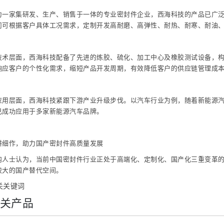
为一家集研发、生产、销售于一体的专业密封件企业，西海科技的产品已广
司可根据客户具体工况需求，定制开发高耐磨、高弹性、耐热、耐寒、耐油
技术层面，西海科技配备了先进的炼胶、硫化、加工中心及橡胶测试设备，构
响应客户的个性化需求，缩短产品开发周期，有效降低客户的供应链管理成
应用层面，西海科技紧跟下游产业升级步伐。以汽车行业为例，随着新能源
已成功应用于多家新能源汽车品牌。
耕细作，助力国产密封件高质量发展
内人士认为，当前中国密封件行业正处于高端化、定制化、国产化三重变革
较大的国产替代空间。
关关键词
关产品