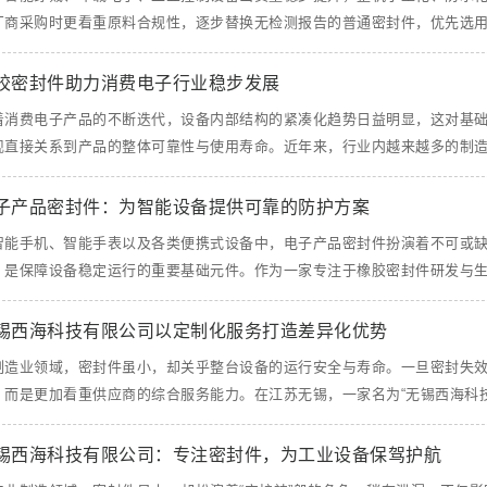
厂商采购时更看重原料合规性，逐步替换无检测报告的普通密封件，优先选用通过
胶密封件助力消费电子行业稳步发展
着消费电子产品的不断迭代，设备内部结构的紧凑化趋势日益明显，这对基
现直接关系到产品的整体可靠性与使用寿命。近年来，行业内越来越多的制造企业
子产品密封件：为智能设备提供可靠的防护方案
智能手机、智能手表以及各类便携式设备中，电子产品密封件扮演着不可或
，是保障设备稳定运行的重要基础元件。作为一家专注于橡胶密封件研发与生产的
锡西海科技有限公司以定制化服务打造差异化优势
制造业领域，密封件虽小，却关乎整台设备的运行安全与寿命。一旦密封失
，而是更加看重供应商的综合服务能力。在江苏无锡，一家名为“无锡西海科技有限
锡西海科技有限公司：专注密封件，为工业设备保驾护航