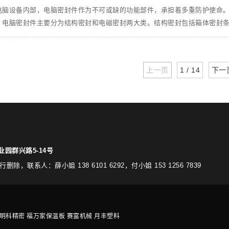
电脑设备内部，电脑密封件作为不可或缺的功能部件，承担着多重防护使命
？电脑密封件主要分为结构密封和电磁密封两大类。结构密封包括箱体密封条、接
上一页
1 / 14
下一
园群兴路5-14号
：薛小姐 138 6101 6292，付小姐 153 1256 7839
明科精密
福万家保温板
赛富机械
月丰塑料