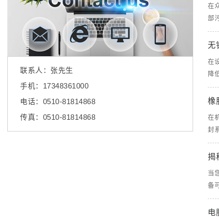
在
部
无
在
联系人：张先生
降
手机：17348361000
橡
电话：0510-81814868
传真：0510-81814868
在
封
揭
当
备
电