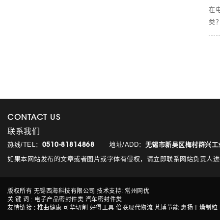
在
类
CONTACT US
联系我们
热线/TEL：
地址/ADD：
无锡市新吴区梅村群兴工业
0510-81814868
如果本网站发布的文章或者图片或字体有侵权，请立即联系网站负责人进行删除，联系人
版权所有 无锡西海科技有限公司 技术支持: 常州网优
关 键 词 :
电子产品密封件类
汽车密封件类
友情链接 :
椎曲健康
可华切削
好得工具
倍联现代物流
芃博节能
惠扬干燥制粒