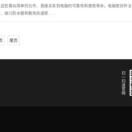
。这些看似简单的元件，直接关系到电脑的可靠性和使用寿命。电脑密封件主
口防水圈和散热风道密......
页
尾页
扫一扫进官网