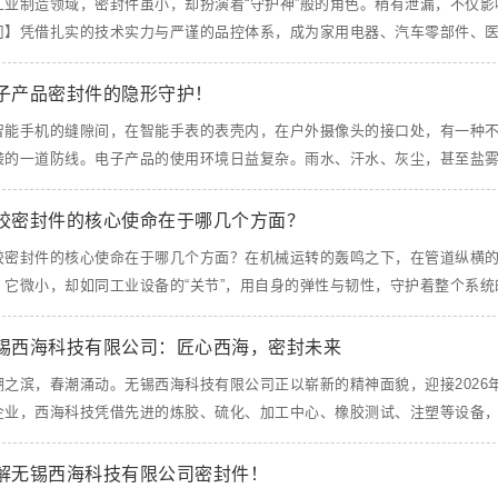
工业制造领域，密封件虽小，却扮演着“守护神”般的角色。稍有泄漏，不仅
司】凭借扎实的技术实力与严谨的品控体系，成为家用电器、汽车零部件、医疗器
子产品密封件的隐形守护！
智能手机的缝隙间，在智能手表的表壳内，在户外摄像头的接口处，有一种
袭的一道防线。电子产品的使用环境日益复杂。雨水、汗水、灰尘，甚至盐雾，随
胶密封件的核心使命在于哪几个方面？
胶密封件的核心使命在于哪几个方面？在机械运转的轰鸣之下，在管道纵横
。它微小，却如同工业设备的“关节”，用自身的弹性与韧性，守护着整个系统的安
锡西海科技有限公司：匠心西海，密封未来
湖之滨，春潮涌动。无锡西海科技有限公司正以崭新的精神面貌，迎接202
企业，西海科技凭借先进的炼胶、硫化、加工中心、橡胶测试、注塑等设备，构筑
解无锡西海科技有限公司密封件！