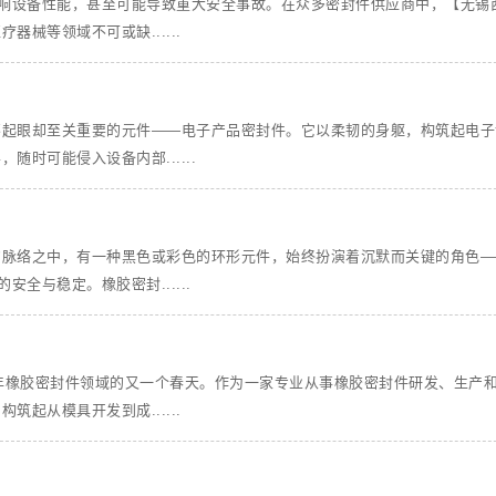
影响设备性能，甚至可能导致重大安全事故。在众多密封件供应商中，【无锡
械等领域不可或缺......
不起眼却至关重要的元件——电子产品密封件。它以柔韧的身躯，构筑起电子
时可能侵入设备内部......
的脉络之中，有一种黑色或彩色的环形元件，始终扮演着沉默而关键的角色—
全与稳定。橡胶密封......
6年橡胶密封件领域的又一个春天。作为一家专业从事橡胶密封件研发、生产
起从模具开发到成......