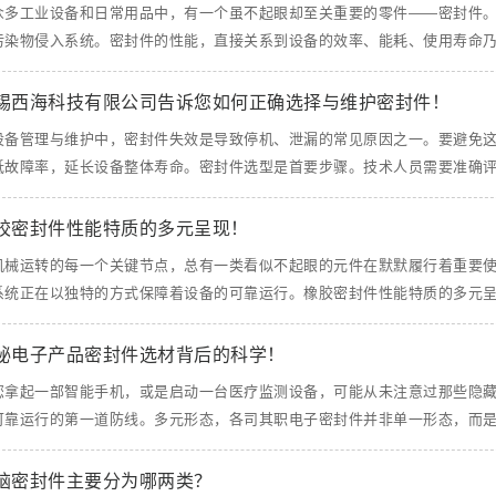
众多工业设备和日常用品中，有一个虽不起眼却至关重要的零件——密封件
污染物侵入系统。密封件的性能，直接关系到设备的效率、能耗、使用寿命乃至安
锡西海科技有限公司告诉您如何正确选择与维护密封件！
设备管理与维护中，密封件失效是导致停机、泄漏的常见原因之一。要避免
低故障率，延长设备整体寿命。密封件选型是首要步骤。技术人员需要准确评估应
胶密封件性能特质的多元呈现！
机械运转的每一个关键节点，总有一类看似不起眼的元件在默默履行着重要
系统正在以独特的方式保障着设备的可靠运行。橡胶密封件性能特质的多元呈现橡
秘电子产品密封件选材背后的科学！
您拿起一部智能手机，或是启动一台医疗监测设备，可能从未注意过那些隐
可靠运行的第一道防线。多元形态，各司其职电子密封件并非单一形态，而是根据
脑密封件主要分为哪两类？